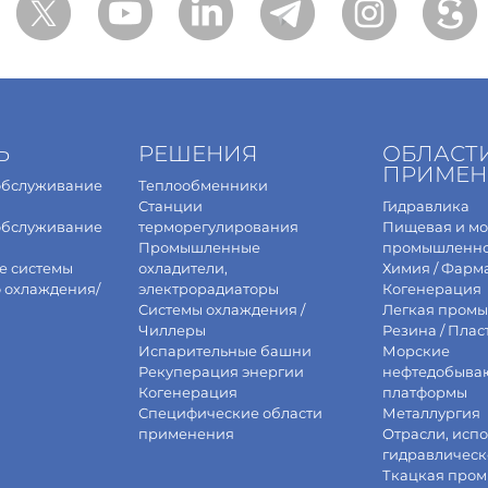
Ь
РЕШЕНИЯ
ОБЛАСТ
ПРИМЕН
обслуживание
Теплообменники
Станции
Гидравлика
обслуживание
терморегулирования
Пищевая и м
Промышленные
промышленно
е системы
охладители,
Химия / Фарм
о охлаждения/
электрорадиаторы
Когенерация
Системы охлаждения /
Легкая промы
Чиллеры
Резина / Плас
Испарительные башни
Морские
Рекуперация энергии
нефтедобыва
Когенерация
платформы
Специфические области
Металлургия
применения
Отрасли, исп
гидравлическ
Ткацкая про