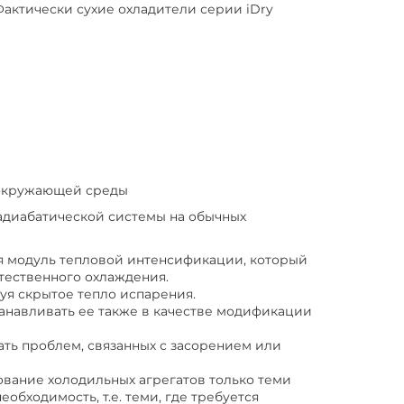
актически сухие охладители серии iDry
 окружающей среды
 адиабатической системы на обычных
я модуль тепловой интенсификации, который
тественного охлаждения.
вуя скрытое тепло испарения.
танавливать ее также в качестве модификации
ть проблем, связанных с засорением или
вание холодильных агрегатов только теми
обходимость, т.е. теми, где требуется