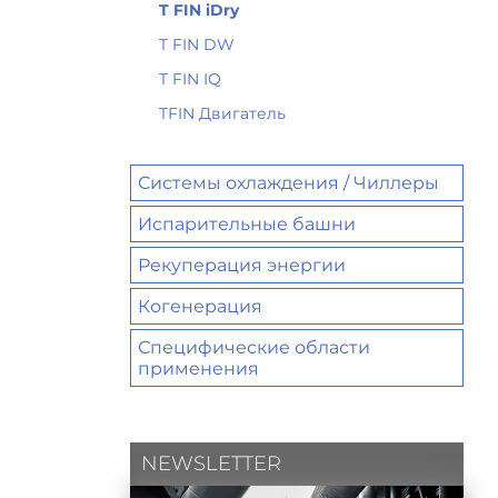
T FIN iDry
T FIN DW
T FIN IQ
TFIN Двигатель
Системы охлаждения / Чиллеры
Испарительные башни
Рекуперация энергии
Когенерация
Специфические области
применения
NEWSLETTER