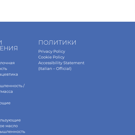
И
ПОЛИТИКИ
ЕНИЯ
Privacy Policy
Cookie Policy
олочная
Accessibility Statement
сть
(Italian – Official)
ацевтика
шленность /
тмасса
ющие
ользующие
ое масло
мышленность