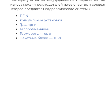
температуры масла без ухудшения его характеристи
износа механических деталей из-за опасных и серье
Tempco предлагает гидравлические системы
T FIN
Холодильные установки
Градирни
Теплообменники
Терморегуляторы
Пакетные блоки — TCPU