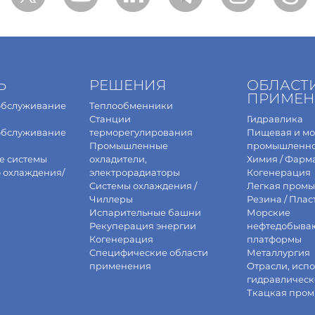
Ь
РЕШЕНИЯ
ОБЛАСТ
ПРИМЕН
обслуживание
Теплообменники
Станции
Гидравлика
обслуживание
терморегулирования
Пищевая и м
Промышленные
промышленно
е системы
охладители,
Химия / Фарм
о охлаждения/
электрорадиаторы
Когенерация
Системы охлаждения /
Легкая промы
Чиллеры
Резина / Плас
Испарительные башни
Морские
Рекуперация энергии
нефтедобыва
Когенерация
платформы
Специфические области
Металлургия
применения
Отрасли, исп
гидравлическ
Ткацкая про