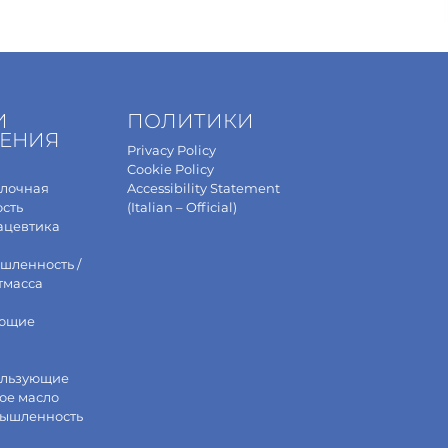
И
ПОЛИТИКИ
ЕНИЯ
Privacy Policy
Cookie Policy
олочная
Accessibility Statement
сть
(Italian – Official)
ацевтика
шленность /
тмасса
ющие
ользующие
ое масло
мышленность