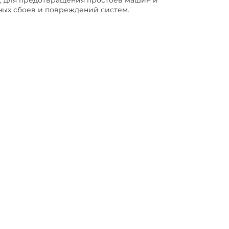
к, для предотвращения простоев машин и
зных сбоев и повреждений систем.