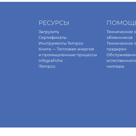
РЕСУРСЫ
ПОМОЩ
Загрузить
Техническое 
Сертификаты
обменников
Инструменты Tempco
Техническое 
Книга — Тепловая энергия
градирен
и промышленные процессы
Обслуживани
Infografiche
естественног
iTempco
чиллера