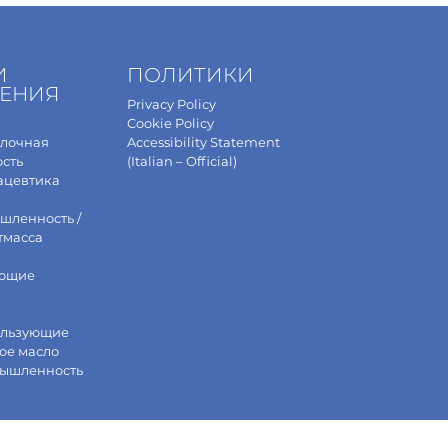
И
ПОЛИТИКИ
ЕНИЯ
Privacy Policy
Cookie Policy
олочная
Accessibility Statement
сть
(Italian – Official)
ацевтика
шленность /
тмасса
ющие
ользующие
ое масло
мышленность