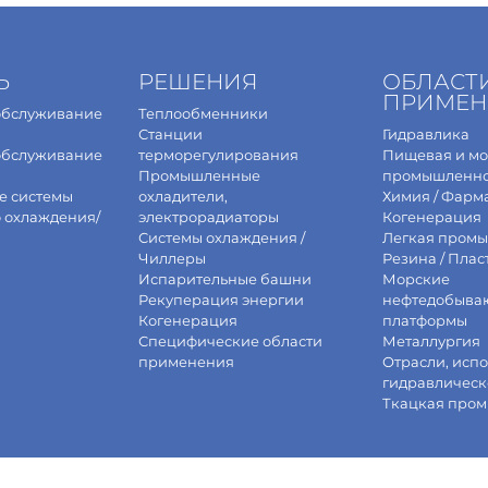
Ь
РЕШЕНИЯ
ОБЛАСТ
ПРИМЕН
обслуживание
Теплообменники
Станции
Гидравлика
обслуживание
терморегулирования
Пищевая и м
Промышленные
промышленно
е системы
охладители,
Химия / Фарм
о охлаждения/
электрорадиаторы
Когенерация
Системы охлаждения /
Легкая промы
Чиллеры
Резина / Плас
Испарительные башни
Морские
Рекуперация энергии
нефтедобыва
Когенерация
платформы
Специфические области
Металлургия
применения
Отрасли, исп
гидравлическ
Ткацкая про