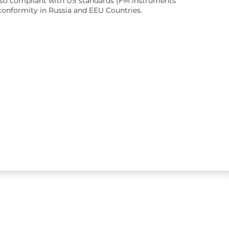
 also compliant with US standards (FM instruments
on conformity in Russia and EEU Countries.