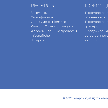
РЕСУРСЫ
ПОМОЩ
Загрузить
Техническое 
Сертификаты
обменников
Инструменты Tempco
Техническое 
Книга — Тепловая энергия
градирен
и промышленные процессы
Обслуживани
Infografiche
естественног
iTempco
чиллера
© 2026 Tempco srl, all rights reser