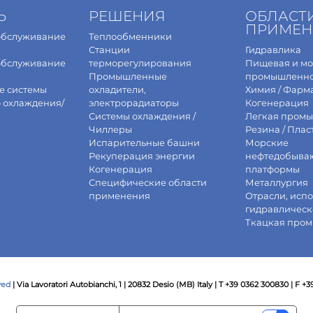
Ь
РЕШЕНИЯ
ОБЛАСТ
ПРИМЕН
обслуживание
Теплообменники
Станции
Гидравлика
обслуживание
терморегулирования
Пищевая и м
Промышленные
промышленно
е системы
охладители,
Химия / Фарм
о охлаждения/
электрорадиаторы
Когенерация
Системы охлаждения /
Легкая промы
Чиллеры
Резина / Плас
Испарительные башни
Морские
Рекуперация энергии
нефтедобыва
Когенерация
платформы
Специфические области
Металлургия
применения
Отрасли, исп
гидравлическ
Ткацкая про
ved
| Via Lavoratori Autobianchi, 1 | 20832 Desio (MB) Italy | T +39 0362 300830 | F +