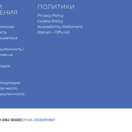
И
ПОЛИТИКИ
ЕНИЯ
Privacy Policy
Cookie Policy
олочная
Accessibility Statement
сть
(Italian – Official)
ацевтика
шленность /
тмасса
ющие
ользующие
ое масло
мышленность
39 0362 300253 |
P.IVA 03026390967